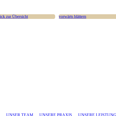
ück zur Übersicht
vorwärts blättern
UNSER TEAM
UNSERE PRAXIS
UNSERE LEISTUN